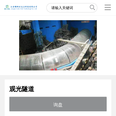
观光隧道
询盘